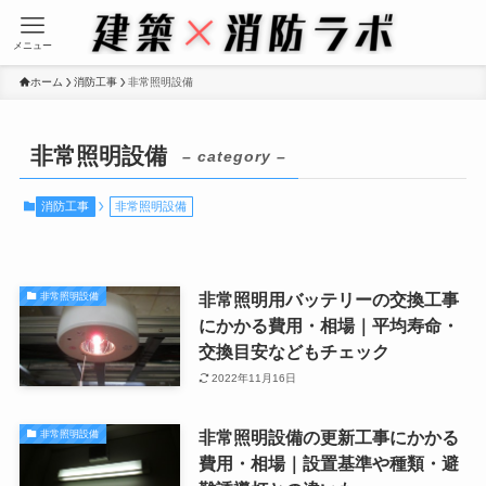
メニュー
ホーム
消防工事
非常照明設備
非常照明設備
– category –
消防工事
非常照明設備
非常照明用バッテリーの交換工事
非常照明設備
にかかる費用・相場｜平均寿命・
交換目安などもチェック
2022年11月16日
非常照明設備の更新工事にかかる
非常照明設備
費用・相場｜設置基準や種類・避