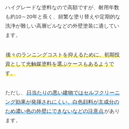
ハイグレードな塗料なので高額ですが、耐用年数
も約10～20年と長く、頻繁な塗り替えや定期的な
洗浄が難しい高層ビルなどの外壁塗装に適してい
ます。
後々のランニングコストを抑えるために、初期投
資として光触媒塗料を選ぶケースもあるようで
す。
ただし、
日当たりの悪い建物ではセルフクリーニ
ング効果が発揮されにくい、白色顔料が主成分の
ため濃い色の外壁にできないなどの注意点
があり
ます。